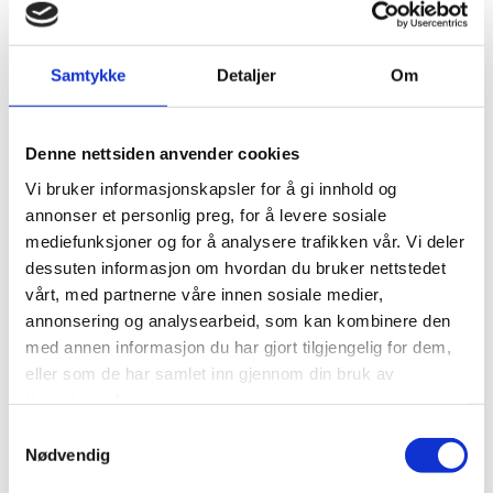
stilling hele 45 prosent.
Det skjer stadig små endringer av stor betydning for
Samtykke
Detaljer
Om
næringen. I 2018 ble det tillatt at kvinnelige fiskere i
åpen gruppe, fikk adgang til å benytte leieskipper
før og etter fødsel, sånn at de fikk gjennomført
Denne nettsiden anvender cookies
fødselspermisjonen sin uten å måtte bekymre seg
Vi bruker informasjonskapsler for å gi innhold og
for å miste adgangen til fisket etterpå. Fra 2022 er
annonser et personlig preg, for å levere sosiale
det tildelt egne rekrutteringskvoter for kvinner, like
mediefunksjoner og for å analysere trafikken vår. Vi deler
mange som for menn.
dessuten informasjon om hvordan du bruker nettstedet
vårt, med partnerne våre innen sosiale medier,
Representasjon
annonsering og analysearbeid, som kan kombinere den
Selv om vi har et godt mangfold blant de ansatte i
med annen informasjon du har gjort tilgjengelig for dem,
fiskesalgslagene, er det en kjensgjerning at
eller som de har samlet inn gjennom din bruk av
tjenestene deres.
styrerommene er fylt opp av menn. Vi må
innrømme at vi i alt for lang tid har lent oss på at i
Samtykkevalg
Nødvendig
underkant av én prosent av alle fiskerne i Norge er
kvinner, og at det i vedtektene står at de som skal