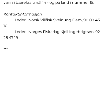
vann i bærekraftmål 14 - og på land i nummer 15.
Kontaktinformasjon
Leder i Norsk Villfisk Sveinung Flem, 90 09 45
10
Leder i Norges Fiskarlag Kjell Ingebrigtsen, 92
28 47 19
***
Fakta: Etter forslag fra Norge er det nå etablert en arbeidsgruppe i den
internasjonale standardiseringsorganisasjonen ISO, under ISO/TC 234, Fisheries
and aquaculture. Denne har fått betegnelsen ISO/TC 234/WG 10, Waste
management on fishing vessels.
Standarden som utvikles vil få betegnelsen ISO 5020, Waste reduction and
treatment on fishing vessels, og dette arbeidet vil ha norsk ledelse og sekretariat.
Jan Henrik Sandberg fra Fiskarlaget vil lede det internasjonale arbeidet.
· Generalsekretær Otto Gregussen i Norges Fiskarlag ble for øvrig fra nyttår
leder for det internasjonale standardiseringsarbeidet innenfor fiskeri og
akvakultur.
Så snart ISO 5020 foreligger, vil den bli oversatt til norsk, dette for ytterligere å
øke brukervennligheten av den for hjemlige forhold. Frem mot ferdig standard
vil utviklingen bli fulgt opp med diverse informasjonstiltak og eventuelt også
opplæring for å forberede aktuelle virksomheter om hva den nye standarden
inneholder og hvordan de mest mulig effektivt kan ta den i bruk.
I tillegg til at arbeidet vil bidra til renere marint miljø, tror vi tiltaket vil gi et økt