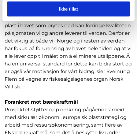
både globalt og nasjonalt problem under TV-
Ikke tillat
aksjonen «Plast i Havet» i 2020.
- Det er likevel et arbeid som tar tid og en realitet at
plast i havet som brytes ned kan forringe kvaliteten
på sjømaten vi og andre leverer til verden. Derfor er
det viktig at både vi i Norge og i resten av verden
har fokus på forurensing av havet hele tiden og at vi
alle lever opp til målet om å eliminere utslippene. Å
ha en universal standard for dette kan bidra stort og
er også vår motivasjon for vårt bidrag, sier Sveinung
Flem på vegne av fiskesalgslagenes organ Norsk
Villfisk.
Forankret mot bærekraftmål
Prosjektet støtter opp omkring pågående arbeid
med sirkulær økonomi, europeisk plaststrategi og
arbeid med ressursøkonomisering, samt flere av
FNs bærekraftmål som det å beskytte liv under