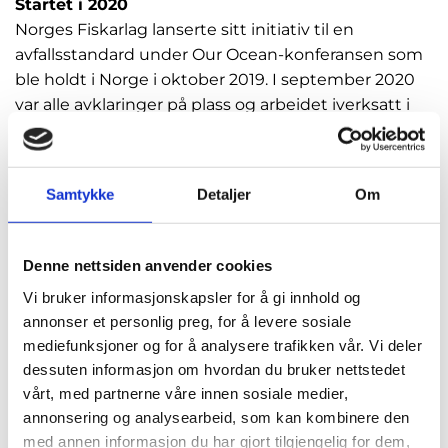
Startet i 2020
Norges Fiskarlag lanserte sitt initiativ til en
avfallsstandard under Our Ocean-konferansen som
ble holdt i Norge i oktober 2019. I september 2020
var alle avklaringer på plass og arbeidet iverksatt i
regi av Standard Norge.
Det er oppnevnt en nasjonal arbeidsgruppe, en
såkalt «speilkomite», og en internasjonal komite.
Samtykke
Detaljer
Om
Norsk Villfisk sitt tilsagn kommer i tillegg til støtte
fra Fiskernes Agnforsyning, Norges Fiskarlag og
Handelens Miljøfond.
Denne nettsiden anvender cookies
Vi bruker informasjonskapsler for å gi innhold og
Viktig signal
annonser et personlig preg, for å levere sosiale
Leder i Norges Fiskarlag Kjell Ingebrigtsen sier han
mediefunksjoner og for å analysere trafikken vår. Vi deler
er glad for tilsagnet om støtte fra Norsk Villfisk.
dessuten informasjon om hvordan du bruker nettstedet
- Bevilgningen og begrunnelsen fra salgslagene
vårt, med partnerne våre innen sosiale medier,
viser at vi har et felles ønske om å bidra positivt til
annonsering og analysearbeid, som kan kombinere den
næringens omdømme og miljøarbeidet. Det er flott
med annen informasjon du har gjort tilgjengelig for dem,