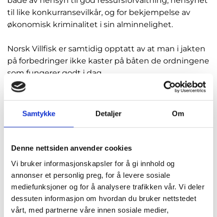
både av hensyn til god ressursforvaltning, hensynet
til like konkurransevilkår, og for bekjempelse av
økonomisk kriminalitet i sin alminnelighet.
Norsk Villfisk er samtidig opptatt av at man i jakten
på forbedringer ikke kaster på båten de ordningene
som fungerer godt i dag.
Norsk Villfisk vil i denne sammenhengen peke på
det utstrakte kontroll- og tilsynsarbeidet som i dag
Samtykke
Detaljer
Om
ligger i salgslagene. Dette arbeidet har vært trappet
opp de siste årene og er et viktig bidrag til det
øvrige kontrollarbeidet som utføres av ulike
Denne nettsiden anvender cookies
myndighetsaktører.
Vi bruker informasjonskapsler for å gi innhold og
annonser et personlig preg, for å levere sosiale
Fiskesalgslagene har blant annet en plikt til å sørge
mediefunksjoner og for å analysere trafikken vår. Vi deler
for like konkurransevilkår. Det krever at vi må påse
dessuten informasjon om hvordan du bruker nettstedet
at aktørene i bransjen følger forretningsreglene.
vårt, med partnerne våre innen sosiale medier,