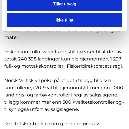
kontrollarbeidet. Salgslagenes sluttseddelsystem
Tillat utvalg
kan ikke vurderes uavhengig av øvrig
kontrollarbeid. Landings- og sluttseddelkontroll vil
Ikke tillat
med andre ord fortsatt være viktig, og salgslagene
er nærmest til forestå denne kontrollen på en god
måte
Fiskerikontrollutvalgets innstilling viser til at det av
totalt 240 398 landinger kun ble gjennomført 1 297
full- og mottakskontroller i Fiskeridirektoratets regi.
Norsk Villfisk vil peke på at det i tillegg til disse
kontrollene, i 2019 vil bli gjennomført mer enn 1.000
landings- og fartøykontroller i regi av salgslagene. I
tillegg kommer mer enn 500 kvalitetskontroller og -
tilsyn også utført av salgslagene.
Kvalitetskontrollen som gjennomføres av